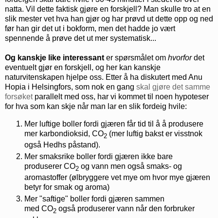
natta. Vil dette faktisk gjøre en forskjell? Man skulle tro at en
slik mester vet hva han gjør og har prøvd ut dette opp og ned
før han gir det ut i bokform, men det hadde jo vært
spennende å prøve det ut mer systematisk...
Og kanskje like interessant
er spørsmålet om
hvorfor
det
eventuelt gjør en forskjell, og her kan kanskje
naturvitenskapen hjelpe oss. Etter å ha diskutert med Anu
Hopia i Helsingfors, som nok en gang
skal gjøre det samme
forsøket
parallelt med oss, har vi kommet til noen hypoteser
for hva som kan skje når man lar en slik fordeig hvile:
Mer luftige boller fordi gjæren får tid til å å produsere
mer karbondioksid, CO
(mer luftig bakst er visstnok
2
også Hedhs påstand).
Mer smaksrike boller fordi gjæren ikke bare
produserer CO
og vann men også smaks- og
2
aromastoffer (ølbryggere vet mye om hvor mye gjæren
betyr for smak og aroma)
Mer "saftige" boller fordi gjæren sammen
med CO
også produserer vann når den forbruker
2