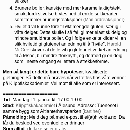
sukker
Brunere boller, kanskje med mer karamellaktig/stekt
smak, fordi stivelse brytes ned til enkle sukkerarter
som fremmer bruningsreaksjoner (
Maillardreaksjoner
)
Hviletid vil kunne føre til økt mengde gluten, særlig i
våte deiger. Dette skulle i så fall gi mer elastisk deig og
mindre smuldrete boller. Og i følge enkelte kilder vil en
slik hviletid gi glutenet anledning til å "hvile".
Harold
McGee
skriver at dette vil gi glutennettverket anledning
til å løsne, bli mindre "forknytt", og dermed gi en deig
som i neste omgang er lettere å strekke/forme.
Men så langt er dette bare hypoteser
, kvalifiserte
gjetninger. Så dette må prøves når vi treffes hos våre venner
på Klippfiskakademiet! Vel møtt til alle som er interessert.
=====================
Tid:
Mandag 11. januar kl. 17.00-19.00
Sted:
Klippfiskakademiet
i Ålesund. Adresse: Tueneset i
samme bygg som Altlanterhavsparken (
kart her
)
Påmelding:
Meld deg på med e-post til ef(at)hivolda.no. Da
får du beskjed ved eventuelle endringer
Som alltid:
deltakelse er gratis