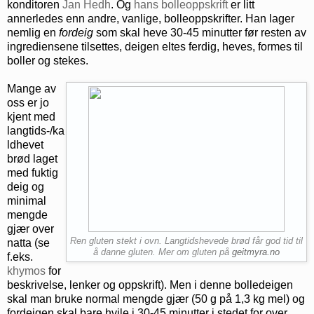
konditoren
Jan Hedh
. Og
hans bolleoppskrift
er litt
annerledes enn andre, vanlige, bolleoppskrifter. Han lager
nemlig en
fordeig
som skal heve 30-45 minutter før resten av
ingrediensene tilsettes, deigen eltes ferdig, heves, formes til
boller og stekes.
Mange av
oss er jo
kjent med
langtids-/ka
ldhevet
brød laget
med fuktig
deig og
minimal
mengde
gjær over
Ren gluten stekt i ovn. Langtidshevede brød får god tid til
natta (se
å danne gluten. Mer om gluten på
geitmyra.no
f.eks.
khymos
for
beskrivelse, lenker og oppskrift). Men i denne bolledeigen
skal man bruke normal mengde gjær (50 g på 1,3 kg mel) og
fordeigen skal bare hvile i 30-45 minutter i stedet for over