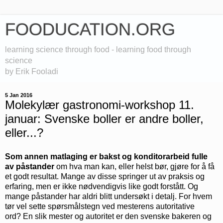
FOODUCATION.ORG
learning science through food - learning food through
science
by Erik Fooladi
5 Jan 2016
Molekylær gastronomi-workshop 11.
januar: Svenske boller er andre boller,
eller...?
Som annen matlaging er bakst og konditorarbeid fulle
av påstander
om hva man kan, eller helst bør, gjøre for å få
et godt resultat. Mange av disse springer ut av praksis og
erfaring, men er ikke nødvendigvis like godt forstått. Og
mange påstander har aldri blitt undersøkt i detalj. For hvem
tør vel sette spørsmålstegn ved mesterens autoritative
ord? En slik mester og autoritet er den svenske bakeren og